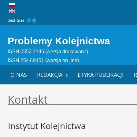
Text Size
Problemy Kolejnictwa
ISSN 0552-2145 (wersja drukowana)
ISSN 2544-9451 (wersja on-line)
O NAS
REDAKCJA
ETYKA PUBLIKACJI
R
Kontakt
Instytut Kolejnictwa