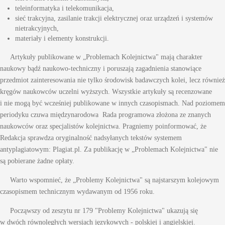
teleinformatyka i telekomunikacja,
sieć trakcyjna, zasilanie trakcji elektrycznej oraz urządzeń i systemów
nietrakcyjnych,
materiały i elementy konstrukcji.
Artykuły publikowane w „Problemach Kolejnictwa" mają charakter
naukowy bądź naukowo-techniczny i poruszają zagadnienia stanowiące
przedmiot zainteresowania nie tylko środowisk badawczych kolei, lecz również
kręgów naukowców uczelni wyższych. Wszystkie artykuły są recenzowane
i nie mogą być wcześniej publikowane w innych czasopismach. Nad poziomem
periodyku czuwa międzynarodowa Rada programowa złożona ze znanych
naukowców oraz specjalistów kolejnictwa. Pragniemy poinformować, że
Redakcja sprawdza oryginalność nadsyłanych tekstów systemem
antyplagiatowym: Plagiat.pl. Za publikację w „Problemach Kolejnictwa" nie
są pobierane żadne opłaty.
Warto wspomnieć, że „Problemy Kolejnictwa" są najstarszym kolejowym
czasopismem technicznym wydawanym od 1956 roku.
Począwszy od zeszytu nr 179 "Problemy Kolejnictwa" ukazują się
w dwóch równoległych wersjach językowych - polskiej i angielskiej.