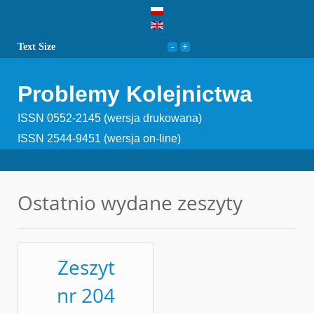
Text Size
Problemy Kolejnictwa
ISSN 0552-2145 (wersja drukowana)
ISSN 2544-9451 (wersja on-line)
Ostatnio wydane zeszyty
Zeszyt
nr 204