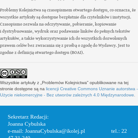
Problemy Kolejnictwa są czasopismem otwartego dostępu, co oznacza, że
wszystkie artykuły są dostępne bezpłatnie dla czytelników i instytucji.
Czasopismo zezwala na odczytywanie, pobieranie, kopiowanie
i dystrybuowanie, wydruk oraz podawanie linków do pełnych tekstów
artykułów, a także wykorzystywanie ich do wszystkich dozwolonych
prawem celów bez zwracania się z prośbą o zgodę do Wydawcy. Jest to
zgodne z definicją otwartego dostępu (BOAI).
Wszystkie artykuły z „Problemów Kolejnictwa" opublikowane na tej
stronie dostępne są na
licencji Creative Commons Uznanie autorstwa -
Użycie niekomercyjne - Bez utworów zależnych 4.0 Międzynarodowe
.
Sekretarz Redacji:
Joanna Cybulska
e-mail: JoannaCybulska@ikolej.pl tel.: 22
47 31 240