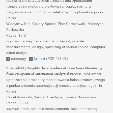
the Use of the Satellite Measurements and Optimization
(Uniwersalna metoda projektowania regulacji osi toru
z wykorzystaniem pomiarów satelitarnych i optymalizacji) - in
Polish
Władysław Koc, Cezary Specht, Piotr Chrostowski, Katarzyna
Palikowska
Pages: 15-24
Keywords
: railway track, geometric layout, satellite
measurements, design, optimizing of variant choice, computer
aided design
summary
full text
(PDF 428 kB)
Possibility Simplify the Procedure of Tram Noise Monitoring
3.
from Viewpoint of Automation Analytical Process
(Możliwości
uproszczenia procedury monitorowania hałasu tramwajowego
z punktu widzenia automatyzacji procesu analitycznego) - in
Polish
Paweł Komorski, Bartosz Czechyra, Tomasz Nowakowski
Pages: 25-30
Keywords
: tram, acoustic measurements, noise monitoring