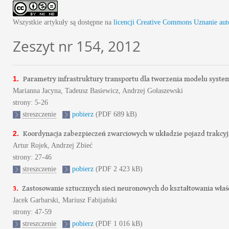
Wszystkie artykuły są dostępne na
licencji Creative Commons Uznanie au
Zeszyt nr 154, 2012
Parametry infrastruktury transportu dla tworzenia modelu system
1.
Marianna Jacyna, Tadeusz Basiewicz, Andrzej Gołaszewski
strony: 5-26
streszczenie
pobierz
(PDF 689 kB)
Koordynacja zabezpieczeń zwarciowych w układzie pojazd trakcyj
2.
Artur Rojek, Andrzej Zbieć
strony: 27-46
streszczenie
pobierz
(PDF 2 423 kB)
3.
Zastosowanie sztucznych sieci neuronowych do kształtowania wła
Jacek Garbarski, Mariusz Fabijański
strony: 47-59
streszczenie
pobierz
(PDF 1 016 kB)