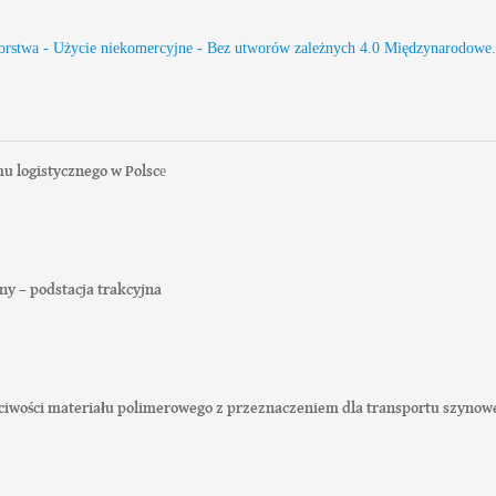
torstwa - Użycie niekomercyjne - Bez utworów zależnych 4.0 Międzynarodowe
.
u logistycznego w Polsc
e
ny – podstacja trakcyjna
ściwości materiału polimerowego z przeznaczeniem dla transportu szynow