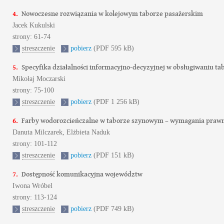
4.
Nowoczesne rozwiązania w kolejowym taborze pasażerskim
Jacek Kukulski
strony: 61-74
streszczenie
pobierz
(PDF 595 kB)
5.
Specyfika działalności informacyjno-decyzyjnej w obsługiwaniu t
Mikołaj Moczarski
strony: 75-100
streszczenie
pobierz
(PDF 1 256 kB)
6.
Farby wodorozcieńczalne w taborze szynowym – wymagania prawn
Danuta Milczarek, Elżbieta Naduk
strony: 101-112
streszczenie
pobierz
(PDF 151 kB)
7.
Dostępność komunikacyjna województw
Iwona Wróbel
strony: 113-124
streszczenie
pobierz
(PDF 749 kB)