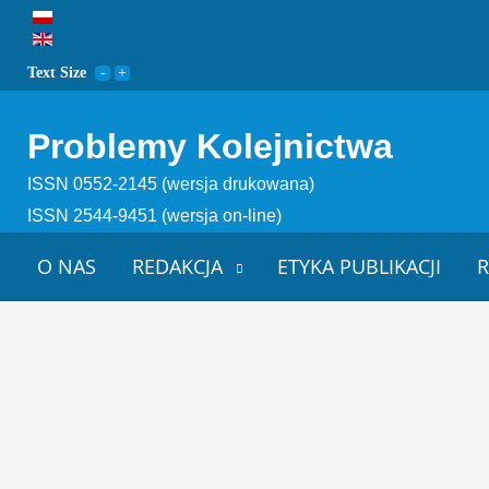
Text Size
Problemy Kolejnictwa
ISSN 0552-2145 (wersja drukowana)
ISSN 2544-9451 (wersja on-line)
O NAS
REDAKCJA
ETYKA PUBLIKACJI
R