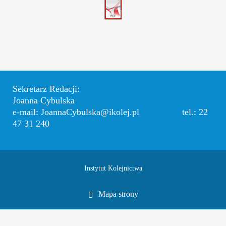
Sekretarz Redacji:
Joanna Cybulska
e-mail: JoannaCybulska@ikolej.pl tel.: 22
47 31 240
Instytut Kolejnictwa
Mapa strony