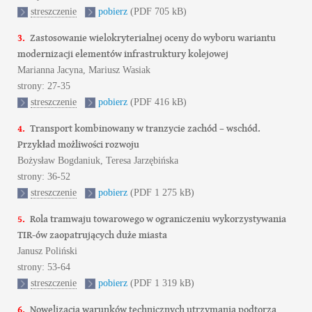
streszczenie
pobierz
(PDF 705 kB)
3.
Zastosowanie wielokryterialnej oceny do wyboru wariantu
modernizacji elementów infrastruktury kolejowej
Marianna Jacyna, Mariusz Wasiak
strony: 27-35
streszczenie
pobierz
(PDF 416 kB)
4.
Transport kombinowany w tranzycie zachód – wschód.
Przykład możliwości rozwoju
Bożysław Bogdaniuk, Teresa Jarzębińska
strony: 36-52
streszczenie
pobierz
(PDF 1 275 kB)
5.
Rola tramwaju towarowego w ograniczeniu wykorzystywania
TIR-ów zaopatrujących duże miasta
Janusz Poliński
strony: 53-64
streszczenie
pobierz
(PDF 1 319 kB)
6.
Nowelizacja warunków technicznych utrzymania podtorza