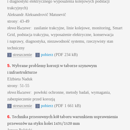
i diagnostyki elektrycznego wyposażenia kolejowych podstacji
trakcyjnych)
Aleksandr Aleksandrovič Matusevič
strony: 43-49
słowa kluczowe
: zasilanie trakcyjne, linie kolejowe, monitoring, Smart
Grid, podstacja trakcyjna, wyposażenie elektryczne, konserwacja
i naprawy, diagnostyka, niezawodność systemu, rzeczywisty stan
techniczny
streszczenie
pobierz
(PDF 234 kB)
Wybrane problemy korozji w taborze szynowym
5.
i infrastrukturze
Elżbieta Naduk
strony: 51-55
słowa kluczowe
: powłoki ochronne, metody badań, wymagania,
zabezpieczenie przed korozją
streszczenie
pobierz
(PDF 1 661 kB)
Technika przesuwnych kół taboru warunkiem usprawnienia
6.
przewozów na styku kolei 1435/1520 mm