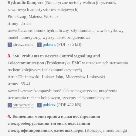
Hydraulic Dampers
(Numeryczne metody walidacji systemów
zaworowych amortyzatorów kolejowych)
Piotr Czop, Mateusz Woźniak
strony: 25-33
słowa kluczowe
: tłumik hydrauliczny, siły tłumienia, zawór dyskowy,
model numeryczny, wytrzymałość zmęczeniowa
streszczenie
pobierz
(PDF 776 kB)
EMC Problems in Devices Control Signalling and
3.
Telecommunication
(Problematyka EMC w urządzeniach sterowania
ruchem kolejowym i telekomunikacyjnych)
Artur Dłużniewski, Łukasz John, Mieczysław Laskowski
strony: 35-41
słowa kluczowe
: kompatybilność elektromagnetyczna, urządzenia
sterowania ruchem kolejowym, systemy telekomunikacyjne
streszczenie
pobierz
(PDF 422 kB)
Концепция мониторинга и диагностирования
4.
электрооборудования тяговых подстанций
электрифицированных железных дорог
(Koncepcja monitoringu