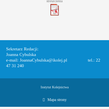
streszczenia
Sekretarz Redacji:
Joanna Cybulska
e-mail: JoannaCybulska@ikolej.pl tel.: 22
47 31 240
Instytut Kolejnictwa
Mapa strony