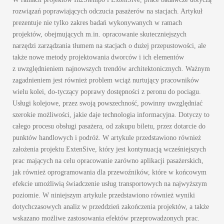
rozwiązań poprawiających odczucia pasażerów na stacjach. Artykuł
prezentuje nie tylko zakres badań wykonywanych w ramach
projektów, obejmujących m.in. opracowanie skuteczniejszych
narzędzi zarządzania tłumem na stacjach o dużej przepustowości, ale
także nowe metody projektowania dworców i ich elementów
z uwzględnieniem najnowszych trendów architektonicznych. Ważnym
zagadnieniem jest również problem wciąż nurtujący pracowników
wielu kolei, do-tyczący poprawy dostępności z peronu do pociągu.
Usługi kolejowe, przez swoją powszechność, powinny uwzględniać
szerokie możliwości, jakie daje technologia informacyjna. Dotyczy to
całego procesu obsługi pasażera, od zakupu biletu, przez dotarcie do
punktów handlowych i podróż. W artykule przedstawiono również
założenia projektu ExtenSive, który jest kontynuacją wcześniejszych
prac mających na celu opracowanie zarówno aplikacji pasażerskich,
jak również oprogramowania dla przewoźników, które w końcowym
efekcie umożliwią świadczenie usług transportowych na najwyższym
poziomie. W niniejszym artykule przedstawiono również wyniki
dotychczasowych analiz w przeddzień zakończenia projektów, a także
wskazano możliwe zastosowania efektów przeprowadzonych prac.