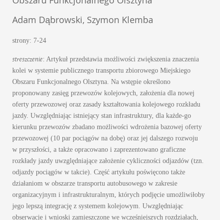
Obszaru Funkcjonalnego Olsztyna
Adam Dąbrowski, Szymon Klemba
strony: 7-24
streszczenie
: Artykuł przedstawia możliwości zwiększenia znaczenia
kolei w systemie publicznego transportu zbiorowego Miejskiego
Obszaru Funkcjonalnego Olsztyna. Na wstępie określono
proponowany zasięg przewozów kolejowych, założenia dla nowej
oferty przewozowej oraz zasady kształtowania kolejowego rozkładu
jazdy. Uwzględniając istniejący stan infrastruktury, dla każde-go
kierunku przewozów zbadano możliwości wdrożenia bazowej oferty
przewozowej (10 par pociągów na dobę) oraz jej dalszego rozwoju
w przyszłości, a także opracowano i zaprezentowano graficzne
rozkłady jazdy uwzględniające założenie cykliczności odjazdów (tzn.
odjazdy pociągów w takcie). Część artykułu poświęcono także
działaniom w obszarze transportu autobusowego w zakresie
organizacyjnym i infrastrukturalnym, których podjęcie umożliwiłoby
jego lepszą integrację z systemem kolejowym. Uwzględniając
obserwacje i wnioski zamieszczone we wcześniejszych rozdziałach,