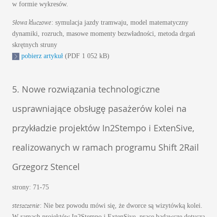
w formie wykresów.
Słowa kluczowe
: symulacja jazdy tramwaju, model matematyczny
dynamiki, rozruch, masowe momenty bezwładności, metoda drgań
skrętnych struny
pobierz artykuł
(PDF 1 052 kB)
5. Nowe rozwiązania technologiczne
usprawniające obsługę pasażerów kolei na
przykładzie projektów In2Stempo i ExtenSive,
realizowanych w ramach programu Shift 2Rail
Grzegorz Stencel
strony: 71-75
steszczenie
: Nie bez powodu mówi się, że dworce są wizytówką kolei.
W ramach projektów In2Stempo i ExtenSive, prace badawcze dotyczą