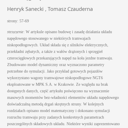
Henryk Sanecki , Tomasz Czauderna
strony: 57-69
steszczenie
: W artykule opisano budowę i zasadę działania układu
napędowego stosowanego w niektórych tramwajach
niskopodłogowych. Układ składa się z silników elektrycznych,
przekładni zębatych, a także z wałów drążonych i sprzęgieł
czterocięgłowych przekazujących napęd na koła jezdne tramwaju.
Zbudowano model dynamiczny oraz wyznaczono parametry
potrzebne do symulacji. Jako przykład gotowych pojazdów
wykorzystano wagony tramwajowe niskopodłogowe NGT6
eksploatowane w MPK S.A. w Krakowie. Ze względu na brak
dostępnych danych, część artykułu poświęcono na wyznaczenie
masowych momentów bez-władności elementów układu napędowego
doświadczalną metodą drgań skrętnych struny. W kolejnych
rozdziałach opisano model matematyczny i dokonano symulacji
rozruchu tramwaju przy zadanych konkretnych parametrach
poszczególnych składowych układu. Niektóre wyniki zaprezentowano