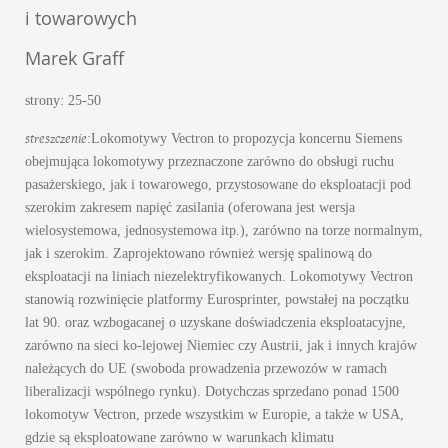
i towarowych
Marek Graff
strony: 25-50
streszczenie
:Lokomotywy Vectron to propozycja koncernu Siemens
obejmująca lokomotywy przeznaczone zarówno do obsługi ruchu
pasażerskiego, jak i towarowego, przystosowane do eksploatacji pod
szerokim zakresem napięć zasilania (oferowana jest wersja
wielosystemowa, jednosystemowa itp.), zarówno na torze normalnym,
jak i szerokim. Zaprojektowano również wersję spalinową do
eksploatacji na liniach niezelektryfikowanych. Lokomotywy Vectron
stanowią rozwinięcie platformy Eurosprinter, powstałej na początku
lat 90. oraz wzbogacanej o uzyskane doświadczenia eksploatacyjne,
zarówno na sieci ko-lejowej Niemiec czy Austrii, jak i innych krajów
należących do UE (swoboda prowadzenia przewozów w ramach
liberalizacji wspólnego rynku). Dotychczas sprzedano ponad 1500
lokomotyw Vectron, przede wszystkim w Europie, a także w USA,
gdzie są eksploatowane zarówno w warunkach klimatu