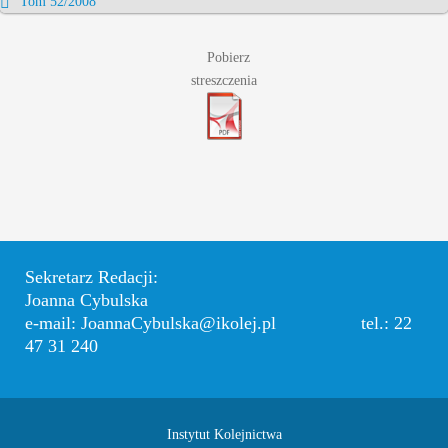
Tom 52/2008
Pobierz
streszczenia
Sekretarz Redacji:
Joanna Cybulska
e-mail: JoannaCybulska@ikolej.pl tel.: 22
47 31 240
Instytut Kolejnictwa