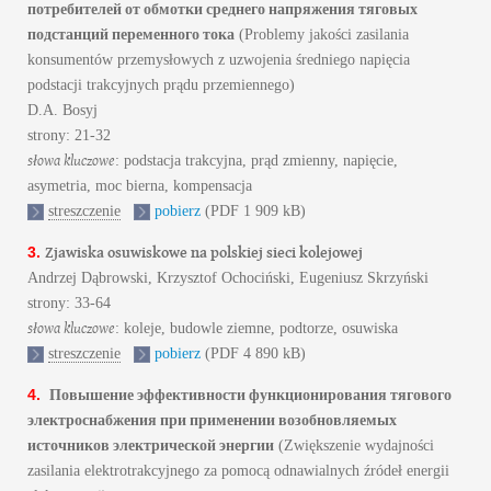
потребителей от обмотки среднего напряжения тяговых
подстанций переменного тока
(Problemy jakości zasilania
konsumentów przemysłowych z uzwojenia średniego napięcia
podstacji trakcyjnych prądu przemiennego)
D.A. Bosyj
strony: 21-32
słowa kluczowe
: podstacja trakcyjna, prąd zmienny, napięcie,
asymetria, moc bierna, kompensacja
streszczenie
pobierz
(PDF 1 909 kB)
Zjawiska osuwiskowe na polskiej sieci kolejowej
3.
Andrzej Dąbrowski, Krzysztof Ochociński, Eugeniusz Skrzyński
strony: 33-64
słowa kluczowe
: koleje, budowle ziemne, podtorze, osuwiska
streszczenie
pobierz
(PDF 4 890 kB)
Повышение эффективности функционирования тягового
4.
электроснабжения при применении возобновляемых
источников электрической энергии
(Zwiększenie wydajności
zasilania elektrotrakcyjnego za pomocą odnawialnych źródeł energii