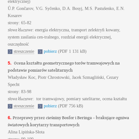
elektrycznej)
Û.P. Gončarov, V.G. Syčenko, D.A. Bosyj, M.S. Pastušenko, E.N.
Kosarev
strony: 65-82
słowa kluczowe
: energia elektryczna, transport zelektryﬁ kowany,
system zasilania cen-tralnego, rozdział energii elektrycznej,
oszczędność
streszczenie
pobierz
(PDF 1 131 kB)
Ocena kształtu geometrycznego torów tramwajowych na
5.
podstawie pomiarów satelitarnych
Władysław Koc, Piotr Chrostowski, Jacek Szmagliński, Cezary
Specht
strony: 83-98
słowa kluczowe
: tor tramwajowy, pomiary satelitarne, ocena kształtu
streszczenie
pobierz
(PDF 756 kB)
Przeprawy przez cieśniny Bosfor i Beringa – brakujące ogniwa
6.
światowych korytarzy transportowych
Alina Lipińska-Słota