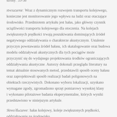
strony: 33-38
streszczenie
: Wraz z dynamicznym rozwojem transportu kolejowego,
konieczne jest monitorowanie jego wpływu na ludzi oraz otaczające
środowisko. Przedmiotem artykułu jest hałas, jako główny czynnik
uciążliwości transportu kolejowego dla otoczenia. Na kolejach
zwiększonych prędkości trwają poszukiwania dominujących źródeł
negatywnego oddziaływania o charakterze akustycznym. Ustalenie
przyczyn powstawania źródeł hałasu, ich skatalogowanie oraz budowa
modelu oddziaływań akustycznych dla tych pociągów może
przyczynić się do wydajnego projektowania środków ograniczających
oddziaływania akustyczne. Autorzy dokonali przeglądu literatury na
temat aktualnie stosowanych metod, przedstawili sposób oceny hałasu
oraz zaprojektowali sposób realizacji badań poligonowych na
obiektach rzeczywistych. Dokonano wyboru lokalizacji, uzyskano
wymagane zgody, zgromadzono sprzęt pomiarowy wysokiej klasy
i wykonano pilotażowe badania eksperymentalne, których wyniki
przedstawiono w niniejszym artykule.
Słowa kluczowe
: hałas kolejowy, koleje zwiększonych prędkości,
oddziaływanie na środowisko