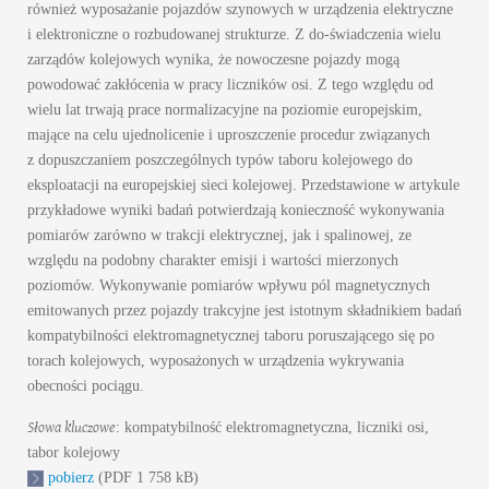
również wyposażanie pojazdów szynowych w urządzenia elektryczne
i elektroniczne o rozbudowanej strukturze. Z do-świadczenia wielu
zarządów kolejowych wynika, że nowoczesne pojazdy mogą
powodować zakłócenia w pracy liczników osi. Z tego względu od
wielu lat trwają prace normalizacyjne na poziomie europejskim,
mające na celu ujednolicenie i uproszczenie procedur związanych
z dopuszczaniem poszczególnych typów taboru kolejowego do
eksploatacji na europejskiej sieci kolejowej. Przedstawione w artykule
przykładowe wyniki badań potwierdzają konieczność wykonywania
pomiarów zarówno w trakcji elektrycznej, jak i spalinowej, ze
względu na podobny charakter emisji i wartości mierzonych
poziomów. Wykonywanie pomiarów wpływu pól magnetycznych
emitowanych przez pojazdy trakcyjne jest istotnym składnikiem badań
kompatybilności elektromagnetycznej taboru poruszającego się po
torach kolejowych, wyposażonych w urządzenia wykrywania
obecności pociągu.
Słowa kluczowe
: kompatybilność elektromagnetyczna, liczniki osi,
tabor kolejowy
pobierz
(PDF 1 758 kB)