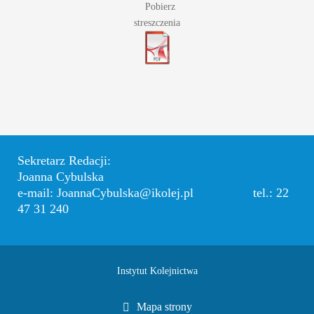
Pobierz
streszczenia
Sekretarz Redacji:
Joanna Cybulska
e-mail: JoannaCybulska@ikolej.pl tel.: 22
47 31 240
Instytut Kolejnictwa
Mapa strony